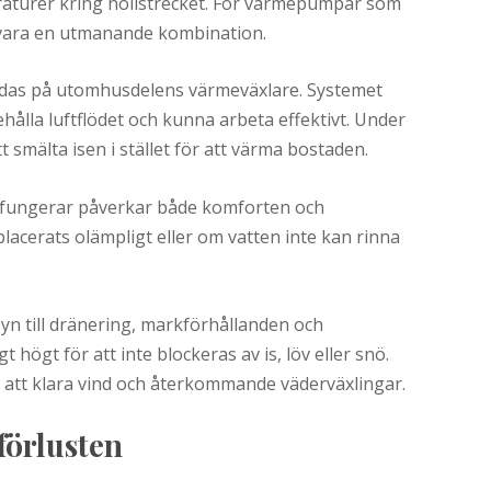
aturer kring nollstrecket. För värmepumpar som
 vara en utmanande kombination.
bildas på utomhusdelens värmeväxlare. Systemet
hålla luftflödet och kunna arbeta effektivt. Under
t smälta isen i stället för att värma bostaden.
n fungerar påverkar både komforten och
cerats olämpligt eller om vatten inte kan rinna
syn till dränering, markförhållanden och
t högt för att inte blockeras av is, löv eller snö.
r att klara vind och återkommande väderväxlingar.
förlusten