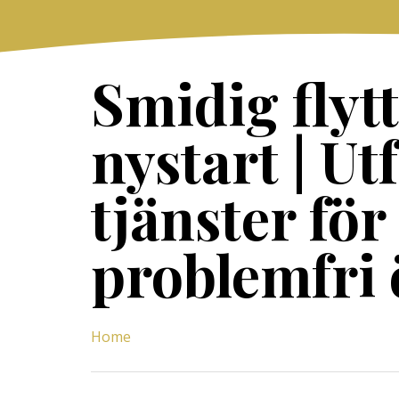
Skip
to
content
Smidig flytt
nystart | Ut
tjänster för
problemfri
Home