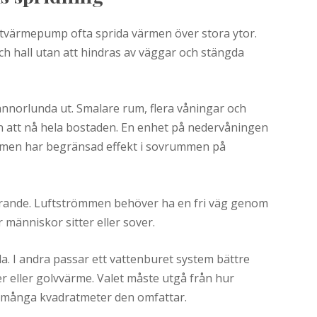
ftvärmepump ofta sprida värmen över stora ytor.
h hall utan att hindras av väggar och stängda
annorlunda ut. Smalare rum, flera våningar och
en att nå hela bostaden. En enhet på nedervåningen
men har begränsad effekt i sovrummen på
örande. Luftströmmen behöver ha en fri väg genom
 människor sitter eller sover.
la. I andra passar ett vattenburet system bättre
 eller golvvärme. Valet måste utgå från hur
r många kvadratmeter den omfattar.