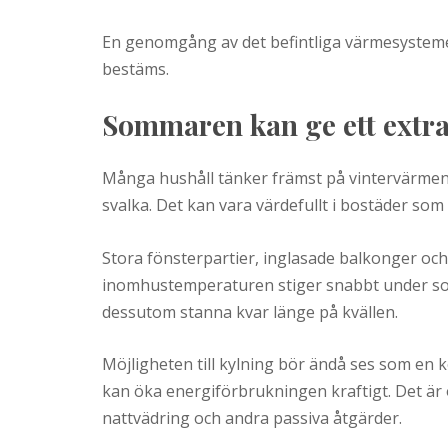
En genomgång av det befintliga värmesysteme
bestäms.
Sommaren kan ge ett ext
Många hushåll tänker främst på vintervärme
svalka. Det kan vara värdefullt i bostäder s
Stora fönsterpartier, inglasade balkonger oc
inomhustemperaturen stiger snabbt under sol
dessutom stanna kvar länge på kvällen.
Möjligheten till kylning bör ändå ses som en
kan öka energiförbrukningen kraftigt. Det är o
nattvädring och andra passiva åtgärder.