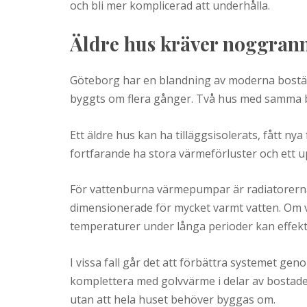
och bli mer komplicerad att underhålla.
Äldre hus kräver noggra
Göteborg har en blandning av moderna bostäde
byggts om flera gånger. Två hus med samma b
Ett äldre hus kan ha tilläggsisolerats, fått ny
fortfarande ha stora värmeförluster och ett
För vattenburna värmepumpar är radiatorerna
dimensionerade för mycket varmt vatten. O
temperaturer under långa perioder kan effekt
I vissa fall går det att förbättra systemet gen
komplettera med golvvärme i delar av bostade
utan att hela huset behöver byggas om.