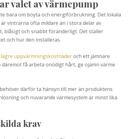
kar valet av värmepump
inte bara om boyta och energiförbrukning. Det lokala
 är vintrarna ofta mildare än i stora delar av
, blåsigt och snabbt föränderligt. Det ställer
t och hur den installeras.
l
lägre uppvärmningskostnader
och ett jämnare
n däremot få arbeta onödigt hårt, ge ojämn värme
behöver därför ta hänsyn till mer än produktens
lanlösning och nuvarande värmesystem är minst lika
skilda krav