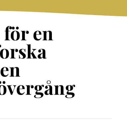
 för en
forska
 en
 övergång