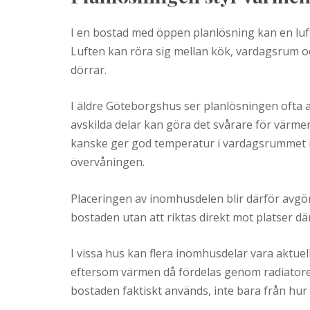
I en bostad med öppen planlösning kan en lu
Luften kan röra sig mellan kök, vardagsrum oc
dörrar.
I äldre Göteborgshus ser planlösningen ofta 
avskilda delar kan göra det svårare för värm
kanske ger god temperatur i vardagsrummet 
övervåningen.
Placeringen av inomhusdelen blir därför avg
bostaden utan att riktas direkt mot platser där
I vissa hus kan flera inomhusdelar vara aktuel
eftersom värmen då fördelas genom radiatorer
bostaden faktiskt används, inte bara från hu