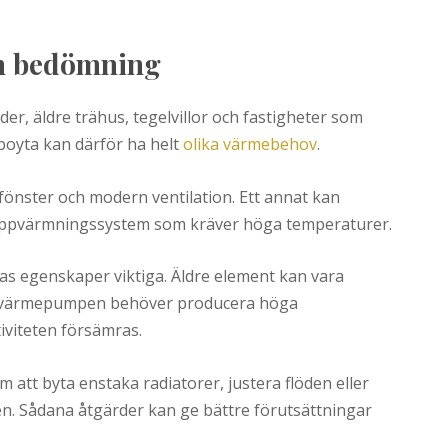
nn bedömning
r, äldre trähus, tegelvillor och fastigheter som
oyta kan därför ha helt
olika värmebehov
.
a fönster och modern ventilation. Ett annat kan
 uppvärmningssystem som kräver höga temperaturer.
s egenskaper viktiga. Äldre element kan vara
m värmepumpen behöver producera höga
iviteten försämras.
om att byta enstaka radiatorer, justera flöden eller
n. Sådana åtgärder kan ge bättre förutsättningar