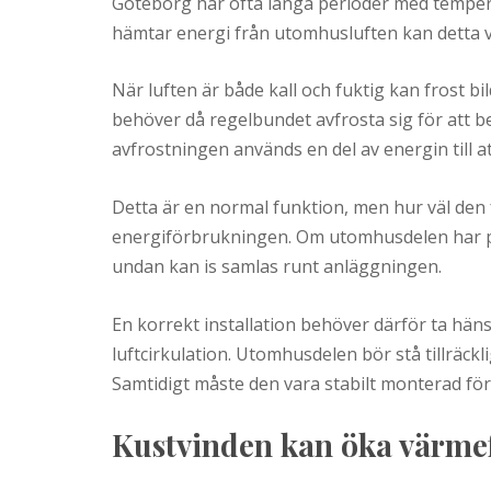
Göteborg har ofta långa perioder med temper
hämtar energi från utomhusluften kan detta
När luften är både kall och fuktig kan frost 
behöver då regelbundet avfrosta sig för att be
avfrostningen används en del av energin till at
Detta är en normal funktion, men hur väl de
energiförbrukningen. Om utomhusdelen har pla
undan kan is samlas runt anläggningen.
En korrekt installation behöver därför ta hän
luftcirkulation. Utomhusdelen bör stå tillräcklig
Samtidigt måste den vara stabilt monterad fö
Kustvinden kan öka värme