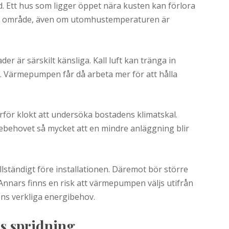
. Ett hus som ligger öppet nära kusten kan förlora
dat område, även om utomhustemperaturen är
der är särskilt känsliga. Kall luft kan tränga in
. Värmepumpen får då arbeta mer för att hålla
rför klokt att undersöka bostadens klimatskal.
ebehovet så mycket att en mindre anläggning blir
lständigt före installationen. Däremot bör större
Annars finns en risk att värmepumpen väljs utifrån
ns verkliga energibehov.
s spridning