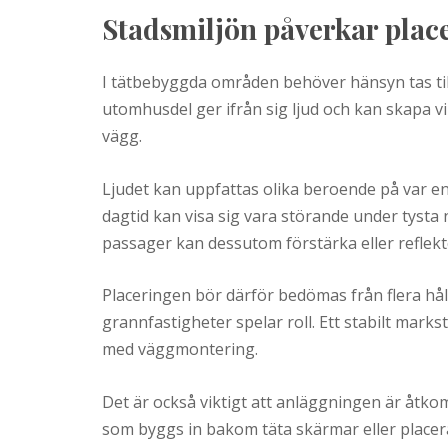
Stadsmiljön påverkar plac
I tätbebyggda områden behöver hänsyn tas til
utomhusdel ger ifrån sig ljud och kan skapa v
vägg.
Ljudet kan uppfattas olika beroende på var en
dagtid kan visa sig vara störande under tysta
passager kan dessutom förstärka eller reflekte
Placeringen bör därför bedömas från flera håll
grannfastigheter spelar roll. Ett stabilt markst
med väggmontering.
Det är också viktigt att anläggningen är åtkom
som byggs in bakom täta skärmar eller placeras