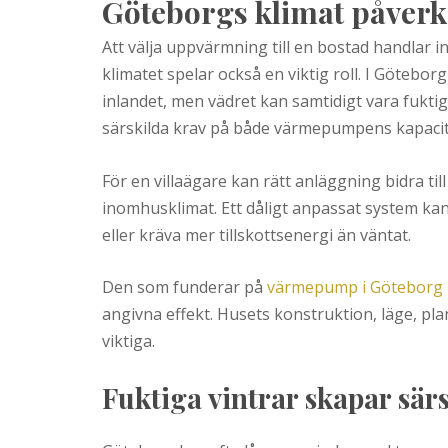
Posts
Göteborgs klimat påver
Att välja uppvärmning till en bostad handlar 
klimatet spelar också en viktig roll. I Göteborg
inlandet, men vädret kan samtidigt vara fuktigt
särskilda krav på både värmepumpens kapacite
För en villaägare kan rätt anläggning bidra til
inomhusklimat. Ett dåligt anpassat system ka
eller kräva mer tillskottsenergi än väntat.
Den som funderar på
värmepump i Göteborg
angivna effekt. Husets konstruktion, läge, p
viktiga.
Fuktiga vintrar skapar sär