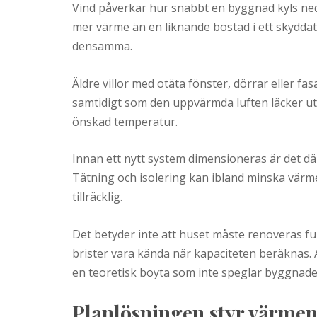
Vind påverkar hur snabbt en byggnad kyls ned
mer värme än en liknande bostad i ett skyd
densamma.
Äldre villor med otäta fönster, dörrar eller fasa
samtidigt som den uppvärmda luften läcker ut
önskad temperatur.
Innan ett nytt system dimensioneras är det dä
Tätning och isolering kan ibland minska värm
tillräcklig.
Det betyder inte att huset måste renoveras ful
brister vara kända när kapaciteten beräknas. 
en teoretisk boyta som inte speglar byggnade
Planlösningen styr värmen