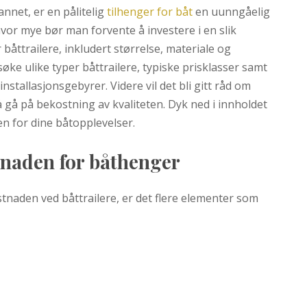
annet, er en pålitelig
tilhenger for båt
en uunngåelig
hvor mye bør man forvente å investere i en slik
 båttrailere, inkludert størrelse, materiale og
øke ulike typer båttrailere, typiske prisklasser samt
nstallasjonsgebyrer. Videre vil det bli gitt råd om
å på bekostning av kvaliteten. Dyk ned i innholdet
n for dine båtopplevelser.
tnaden for båthenger
naden ved båttrailere, er det flere elementer som