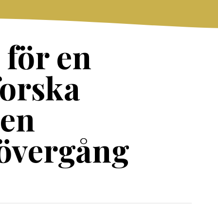
 för en
forska
 en
 övergång