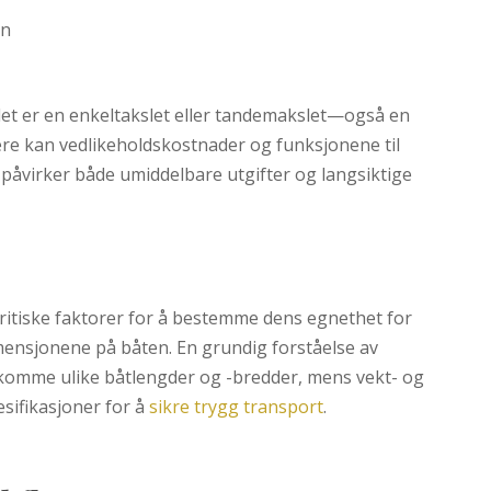
en
det er en enkeltakslet eller tandemakslet—også en
ere kan vedlikeholdskostnader og funksjonene til
påvirker både umiddelbare utgifter og langsiktige
 kritiske faktorer for å bestemme dens egnethet for
mensjonene på båten. En grundig forståelse av
tekomme ulike båtlengder og -bredder, mens vekt- og
sifikasjoner for å
sikre trygg transport
.