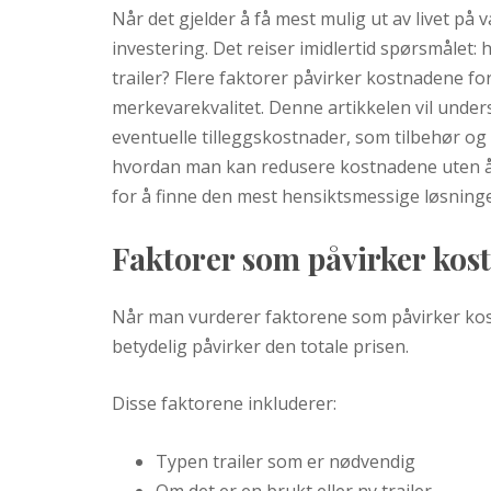
Når det gjelder å få mest mulig ut av livet på v
investering. Det reiser imidlertid spørsmålet: 
trailer? Flere faktorer påvirker kostnadene for
merkevarekvalitet. Denne artikkelen vil unders
eventuelle tilleggskostnader, som tilbehør og i
hvordan man kan redusere kostnadene uten å g
for å finne den mest hensiktsmessige løsninge
Faktorer som påvirker kos
Når man vurderer faktorene som påvirker kost
betydelig påvirker den totale prisen.
Disse faktorene inkluderer:
Typen trailer som er nødvendig
Om det er en brukt eller ny trailer