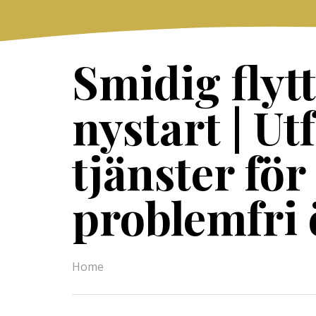
Skip
to
content
Smidig flytt
nystart | Ut
tjänster för
problemfri
Home