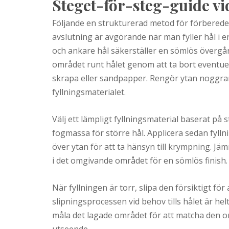
Steget-för-steg-guide vid
Följande en strukturerad metod för förberede
avslutning är avgörande när man fyller hål i 
och ankare hål säkerställer en sömlös övergån
området runt hålet genom att ta bort eventuell
skrapa eller sandpapper. Rengör ytan noggrant
fyllningsmaterialet.
Välj ett lämpligt fyllningsmaterial baserat på 
fogmassa för större hål. Applicera sedan fylln
över ytan för att ta hänsyn till krympning. Jä
i det omgivande området för en sömlös finish.
När fyllningen är torr, slipa den försiktigt fö
slipningsprocessen vid behov tills hålet är he
måla det lagade området för att matcha den o
utseende.