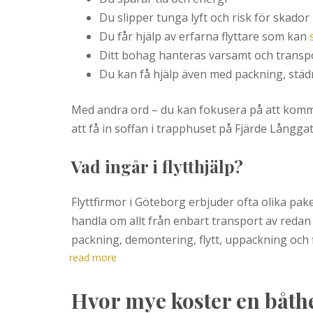
Du slipper tunga lyft och risk för skador
Du får hjälp av erfarna flyttare som kan
Ditt bohag hanteras varsamt och transp
Du kan få hjälp även med packning, stä
Med andra ord – du kan fokusera på att komma i
att få in soffan i trapphuset på Fjärde Långga
Vad ingår i flytthjälp?
Flyttfirmor i Göteborg erbjuder ofta olika pak
handla om allt från enbart transport av redan p
packning, demontering, flytt, uppackning och f
read more
Hvor mye koster en båth