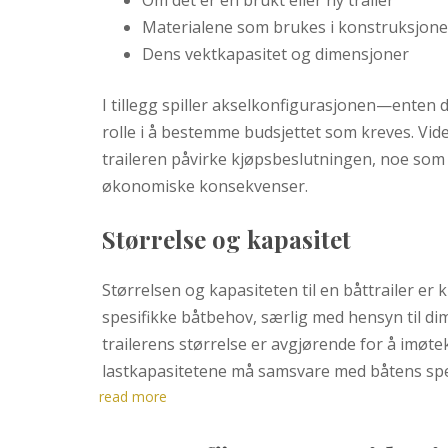
Materialene som brukes i konstruksjon
Dens vektkapasitet og dimensjoner
I tillegg spiller akselkonfigurasjonen—enten 
rolle i å bestemme budsjettet som kreves. Vid
traileren påvirke kjøpsbeslutningen, noe som 
økonomiske konsekvenser.
Størrelse og kapasitet
Størrelsen og kapasiteten til en båttrailer er
spesifikke båtbehov, særlig med hensyn til di
trailerens størrelse er avgjørende for å imø
lastkapasitetene må samsvare med båtens spe
read more