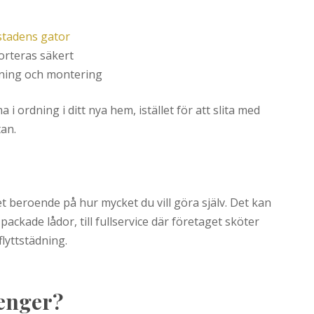
stadens gator
orteras säkert
dning och montering
 ordning i ditt nya hem, istället för att slita med
tan.
et beroende på hur mycket du vill göra själv. Det kan
ackade lådor, till fullservice där företaget sköter
lyttstädning.
enger?