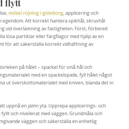
 flytt
lse,
möbel röjning i göteborg
, applicering och
en egendom. Att korrekt hantera spikhål, skruvhål
g vid överlämning av fastigheten. Först, förbered
a lösa partiklar eller färgflagor med hjälp av en
 för att säkerställa korrekt vidhäftning av
storleken på hålet – spackel för små hål och
ingsmaterialet med en spackelspade, fyll hålet något
mna ut överskottsmaterialet med kniven, blanda det in
r att uppnå en jämn yta. Upprepa applicerings- och
lt fyllt och nivellerat med väggen. Grundmåla och
mgivande väggen och säkerställa en enhetlig