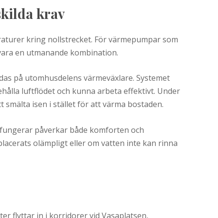
skilda krav
aturer kring nollstrecket. För värmepumpar som
 vara en utmanande kombination.
bildas på utomhusdelens värmeväxlare. Systemet
hålla luftflödet och kunna arbeta effektivt. Under
t smälta isen i stället för att värma bostaden.
n fungerar påverkar både komforten och
cerats olämpligt eller om vatten inte kan rinna
er flyttar in i korridorer vid Vasaplatsen,