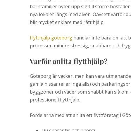
barnfamiljer byter upp sig till större bostäder
nya lokaler längs med älven. Oavsett varför du s
blir mycket enklare med rätt hjälp.
Flytthjälp göteborg
handlar inte bara om att b
processen mindre stressig, snabbare och tryg
Varför anlita flytthjälp?
Göteborg är vacker, men kan vara utmanande at
gamla hissar (eller inga alls) och parkeringsbri
byggzoner och väder som snabbt kan slå om – 
professionell flytthjälp.
Fördelarna med att anlita ett flyttföretag i Gö
Du sparar tid och energi