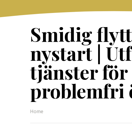
Skip
to
content
Smidig flytt
nystart | Ut
tjänster för
problemfri
Home