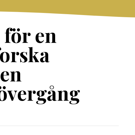
 för en
forska
 en
 övergång